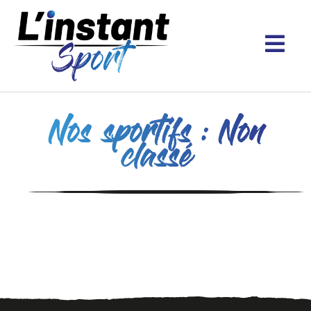
Nos
sportifs
: Non
classé