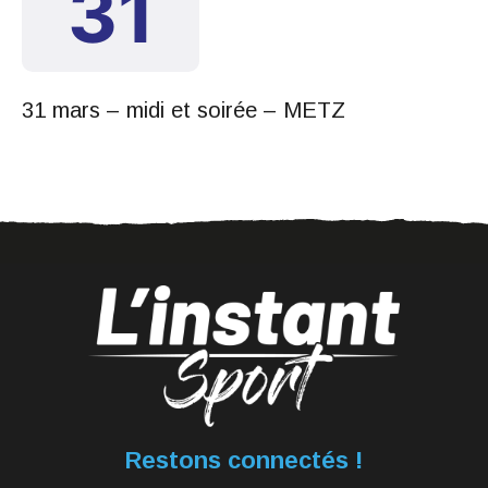
31
31 mars – midi et soirée – METZ
Restons connectés !